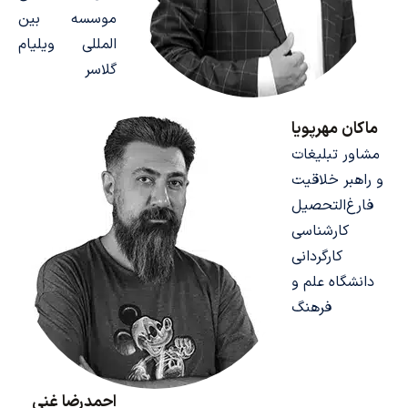
موسسه بین
المللی ویلیام
گلاسر
ماکان مهرپویا
مشاور تبلیغات
و راهبر خلاقیت
فارغ‌التحصیل
کارشناسی
کارگردانی
دانشگاه علم و
فرهنگ
احمدرضا غنی